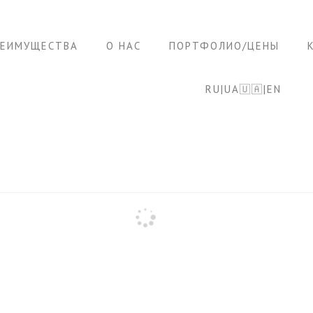
РЕИМУЩЕСТВА
О НАС
ПОРТФОЛИО/ЦЕНЫ
RU|UA🇺🇦|EN