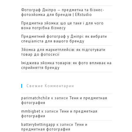
Фотограф Дніпро — предметна та бізнес-
фотозйомка для брендів | ERstudio
Предметна зйомка: що це таке і для чого
вона потрібна бізнесу
Предметний фотограф у Дніпрі: як вибрати
спеціаліста для вашого бренду
Зйомка для маркетплейсів: як підготувати
товар до фотосесії
Іміджева зйомка товарів: як фото впливає на
сприйняття бренду
Свежие Комментарии
parirnatchchile
к записи
Тени и предметная
фотография
mmbigbet
к записи
Тени и предметная
фотография
batterybettingapp
к записи
Тени и
предметная фотография