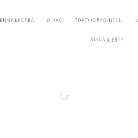
РЕИМУЩЕСТВА
О НАС
ПОРТФОЛИО/ЦЕНЫ
RU|UA🇺🇦|EN