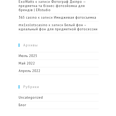
ExoWatts
к записи
Фотограф Дніпро —
предметна та бізнес-фотозйомка для
брендів | ERstudio
365 casino
к записи
Имиджевая фотосъемка
mx1xslotscasino
к записи
Белый фон –
идеальный фон для предметной фотосессии
Архивы
Июль 2025
Май 2022
Апрель 2022
Рубрики
Uncategorized
Блог