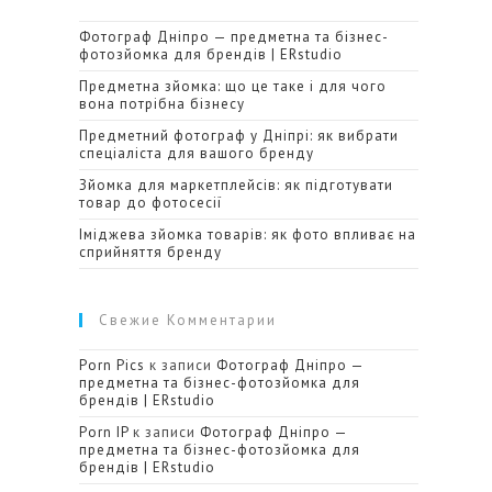
Фотограф Дніпро — предметна та бізнес-
фотозйомка для брендів | ERstudio
Предметна зйомка: що це таке і для чого
вона потрібна бізнесу
Предметний фотограф у Дніпрі: як вибрати
спеціаліста для вашого бренду
Зйомка для маркетплейсів: як підготувати
товар до фотосесії
Іміджева зйомка товарів: як фото впливає на
сприйняття бренду
Свежие Комментарии
Porn Pics
к записи
Фотограф Дніпро —
предметна та бізнес-фотозйомка для
брендів | ERstudio
Porn IP
к записи
Фотограф Дніпро —
предметна та бізнес-фотозйомка для
брендів | ERstudio