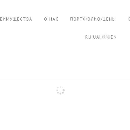
РЕИМУЩЕСТВА
О НАС
ПОРТФОЛИО/ЦЕНЫ
RU|UA🇺🇦|EN