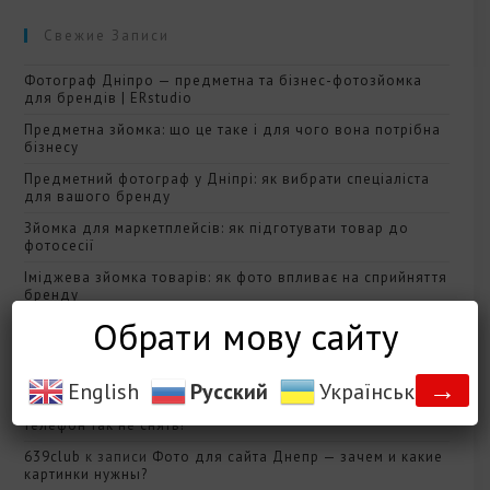
Свежие Записи
Фотограф Дніпро — предметна та бізнес-фотозйомка
для брендів | ERstudio
Предметна зйомка: що це таке і для чого вона потрібна
бізнесу
Предметний фотограф у Дніпрі: як вибрати спеціаліста
для вашого бренду
Зйомка для маркетплейсів: як підготувати товар до
фотосесії
Іміджева зйомка товарів: як фото впливає на сприйняття
бренду
Обрати мову сайту
Свежие Комментарии
→
English
Русский
Українська
pjokk
к записи
Качество фотографии? Почему на
телефон так не снять?
639club
к записи
Фото для сайта Днепр — зачем и какие
картинки нужны?