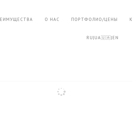
РЕИМУЩЕСТВА
О НАС
ПОРТФОЛИО/ЦЕНЫ
RU|UA🇺🇦|EN