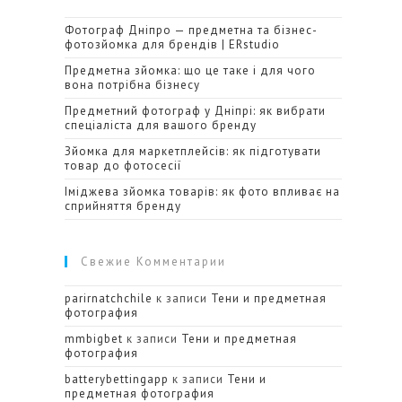
Фотограф Дніпро — предметна та бізнес-
фотозйомка для брендів | ERstudio
Предметна зйомка: що це таке і для чого
вона потрібна бізнесу
Предметний фотограф у Дніпрі: як вибрати
спеціаліста для вашого бренду
Зйомка для маркетплейсів: як підготувати
товар до фотосесії
Іміджева зйомка товарів: як фото впливає на
сприйняття бренду
Свежие Комментарии
parirnatchchile
к записи
Тени и предметная
фотография
mmbigbet
к записи
Тени и предметная
фотография
batterybettingapp
к записи
Тени и
предметная фотография