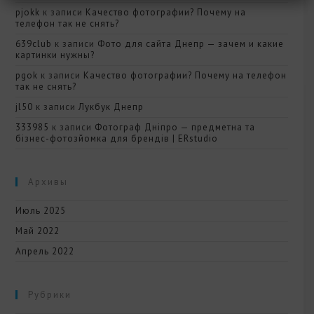
pjokk
к записи
Качество фотографии? Почему на
телефон так не снять?
639club
к записи
Фото для сайта Днепр — зачем и какие
картинки нужны?
pgok
к записи
Качество фотографии? Почему на телефон
так не снять?
jl50
к записи
Лукбук Днепр
333985
к записи
Фотограф Дніпро — предметна та
бізнес-фотозйомка для брендів | ERstudio
Архивы
Июль 2025
Май 2022
Апрель 2022
Рубрики