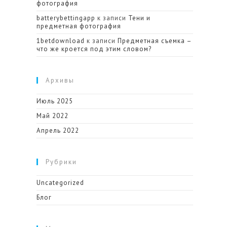
фотография
batterybettingapp
к записи
Тени и
предметная фотография
1betdownload
к записи
Предметная съемка –
что же кроется под этим словом?
Архивы
Июль 2025
Май 2022
Апрель 2022
Рубрики
Uncategorized
Блог