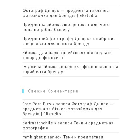
Фотограф Дніпро — предметна та бізнес-
фотозйомка для брендів | ERstudio
Предметна зйомка: що це таке і для чого
вона потрібна бізнесу
Предметний фотограф у Дніпрі: як вибрати
спеціаліста для вашого бренду
Зйомка для маркетплейсів: як підготувати
товар до фотосесії
Іміджева зйомка товарів: як фото впливає на
сприйняття бренду
Свежие Комментарии
Free Porn Pics
к записи
Фотограф Дніпро —
предметна та бізнес-фотозйомка для
брендів | ERstudio
parirnatchchile
к записи
Тени и предметная
фотография
mmbigbet
к записи
Тени и предметная