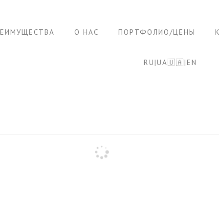
РЕИМУЩЕСТВА
О НАС
ПОРТФОЛИО/ЦЕНЫ
RU|UA🇺🇦|EN