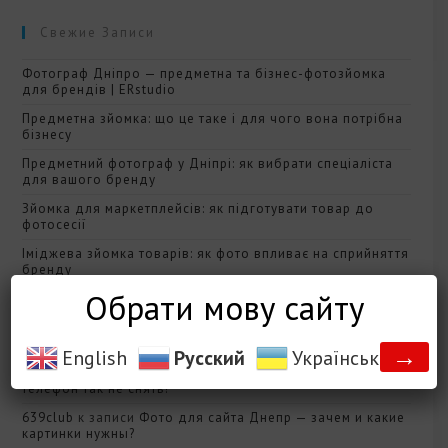
Свежие Записи
Фотограф Дніпро — предметна та бізнес-фотозйомка
для брендів | ERstudio
Предметна зйомка: що це таке і для чого вона потрібна
бізнесу
Предметний фотограф у Дніпрі: як вибрати спеціаліста
для вашого бренду
Зйомка для маркетплейсів: як підготувати товар до
фотосесії
Іміджева зйомка товарів: як фото впливає на сприйняття
бренду
Обрати мову сайту
Свежие Комментарии
→
English
Русский
Українська
pjokk
к записи
Качество фотографии? Почему на
телефон так не снять?
639club
к записи
Фото для сайта Днепр — зачем и какие
картинки нужны?