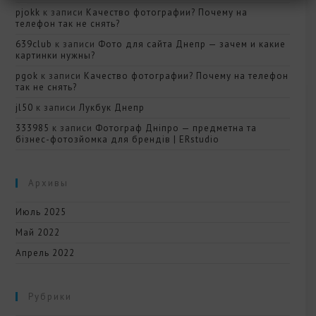
pjokk
к записи
Качество фотографии? Почему на
телефон так не снять?
639club
к записи
Фото для сайта Днепр — зачем и какие
картинки нужны?
pgok
к записи
Качество фотографии? Почему на телефон
так не снять?
jl50
к записи
Лукбук Днепр
333985
к записи
Фотограф Дніпро — предметна та
бізнес-фотозйомка для брендів | ERstudio
Архивы
Июль 2025
Май 2022
Апрель 2022
Рубрики