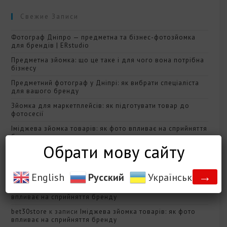
Свежие Записи
Фотограф Дніпро — предметна та бізнес-фотозйомка
для брендів | ERstudio
Предметна зйомка: що це таке і для чого вона потрібна
бізнесу
Предметний фотограф у Дніпрі: як вибрати спеціаліста
для вашого бренду
Зйомка для маркетплейсів: як підготувати товар до
фотосесії
Іміджева зйомка товарів: як фото впливає на сприйняття
бренду
Обрати мову сайту
Свежие Комментарии
→
English
Русский
Українська
ivibetapp
к записи
Іміджева зйомка товарів: як фото
впливає на сприйняття бренду
bet30store
к записи
Іміджева зйомка товарів: як фото
впливає на сприйняття бренду