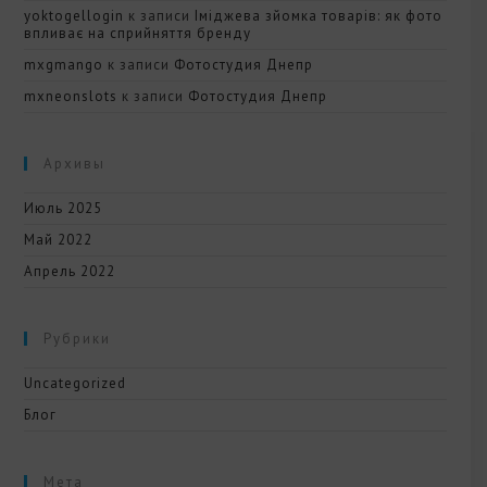
yoktogellogin
к записи
Іміджева зйомка товарів: як фото
впливає на сприйняття бренду
mxgmango
к записи
Фотостудия Днепр
mxneonslots
к записи
Фотостудия Днепр
Архивы
Июль 2025
Май 2022
Апрель 2022
Рубрики
Uncategorized
Блог
Мета