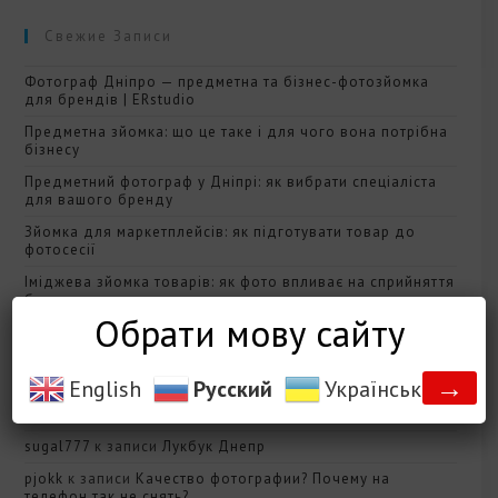
Свежие Записи
Фотограф Дніпро — предметна та бізнес-фотозйомка
для брендів | ERstudio
Предметна зйомка: що це таке і для чого вона потрібна
бізнесу
Предметний фотограф у Дніпрі: як вибрати спеціаліста
для вашого бренду
Зйомка для маркетплейсів: як підготувати товар до
фотосесії
Іміджева зйомка товарів: як фото впливає на сприйняття
бренду
Обрати мову сайту
Свежие Комментарии
→
English
Русский
Українська
acesuper
к записи
Тени и предметная фотография
sugal777
к записи
Лукбук Днепр
pjokk
к записи
Качество фотографии? Почему на
телефон так не снять?