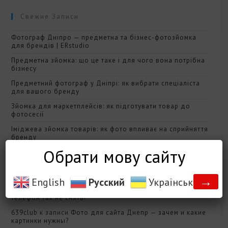
Свежие Записи
Фотограф Дніпро — предметна та бізнес-фотозйомка
для брендів | ERstudio
Предметна зйомка: що це таке і для чого вона потрібна
бізнесу
Предметний фотограф у Дніпрі: як вибрати спеціаліста
для вашого бренду
Зйомка для маркетплейсів: як підготувати товар до
фотосесії
Іміджева зйомка товарів: як фото впливає на сприйняття
бренду
Обрати мову сайту
Свежие Комментарии
→
English
Русский
Українська
pjokk
к записи
Качество фотографии? Почему на
телефон так не снять?
639club
к записи
Фото для сайта Днепр — зачем и какие
картинки нужны?