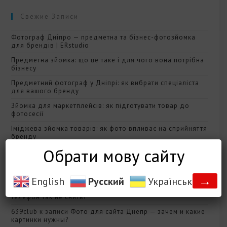
Свежие Записи
Фотограф Дніпро — предметна та бізнес-фотозйомка
для брендів | ERstudio
Предметна зйомка: що це таке і для чого вона потрібна
бізнесу
Предметний фотограф у Дніпрі: як вибрати спеціаліста
для вашого бренду
Зйомка для маркетплейсів: як підготувати товар до
фотосесії
Іміджева зйомка товарів: як фото впливає на сприйняття
бренду
Обрати мову сайту
Свежие Комментарии
→
English
Русский
Українська
pjokk
к записи
Качество фотографии? Почему на
телефон так не снять?
639club
к записи
Фото для сайта Днепр — зачем и какие
картинки нужны?