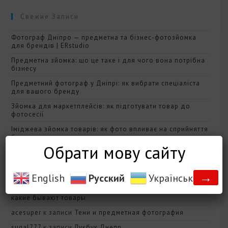
Свежие Записи
Фотограф Дніпро — предметна та бізнес-фотозйомка
для брендів | ERstudio
Предметна зйомка: що це таке і для чого вона потрібна
бізнесу
Предметний фотограф у Дніпрі: як вибрати спеціаліста
для вашого бренду
Зйомка для маркетплейсів: як підготувати товар до
фотосесії
Іміджева зйомка товарів: як фото впливає на сприйняття
бренду
Обрати мову сайту
Свежие Комментарии
→
English
Русский
Українська
ninogame
к записи
Фото товара Днепр — статья о том
какие бывают товары
acesuper
к записи
Тени и предметная фотография
sugal777
к записи
Лукбук Днепр