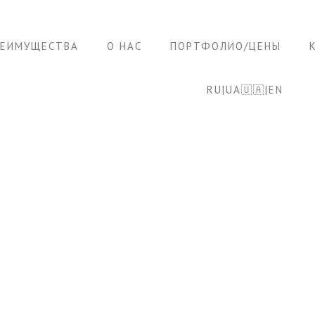
РЕИМУЩЕСТВА
О НАС
ПОРТФОЛИО/ЦЕНЫ
RU|UA🇺🇦|EN