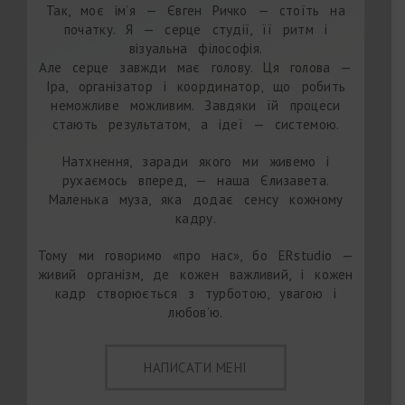
Так, моє ім’я — Євген Ричко — стоїть на
початку. Я — серце студії, її ритм і
візуальна філософія.
Але серце завжди має голову. Ця голова —
Іра, організатор і координатор, що робить
неможливе можливим. Завдяки їй процеси
стають результатом, а ідеї — системою.
Натхнення, заради якого ми живемо і
рухаємось вперед, — наша Єлизавета.
Маленька муза, яка додає сенсу кожному
кадру.
Тому ми говоримо «про нас», бо ERstudio —
живий організм, де кожен важливий, і кожен
кадр створюється з турботою, увагою і
любов’ю.
НАПИСАТИ МЕНІ