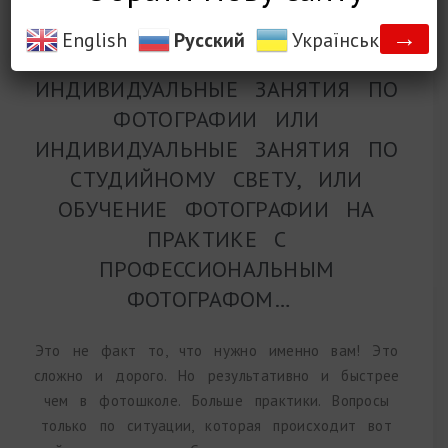
НАПИСАТЬ НАМ
→
English
Русский
Українська
ИНДИВИДУАЛЬНЫЕ ЗАНЯТИЯ ПО
ФОТОГРАФИИ ИЛИ
ИНДИВИДУАЛЬНЫЕ ЗАНЯТИЯ ПО
СТУДИЙНОМУ СВЕТУ, ИЛИ
ОБУЧЕНИЕ ФОТОГРАФИИ НА
ПРАКТИКЕ С
ПРОФЕССИОНАЛЬНЫМ
ФОТОГРАФОМ…
Это не факт то, что нужно именно вам! Это
сложно и дорого. Но результативно и быстрее
чем в фотошколе. Больше практики. Вопросы
только по ситуации, которая происходит вот