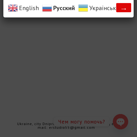
→
English
Русский
Українська
Чем могу помочь?
Ukraine, city Dnipro | mob.: +38 063 25 25 680 | e-
mail: erstudio55@gmail.com
Open cha